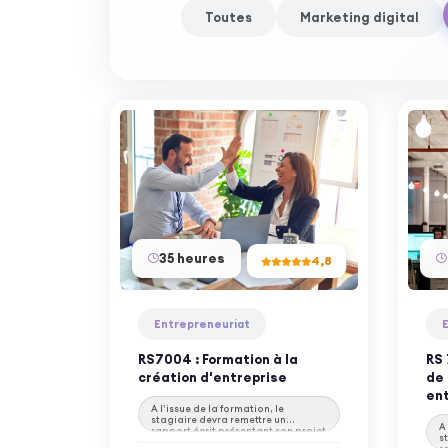
Toutes
Marketing digital
35 heures
4,8
Entrepreneuriat
RS7004 : Formation à la
RS 
création d'entreprise
de 
en
A l’issue de la formation, le
stagiaire devra remettre un
A
rapport écrit présentant son projet
s
de création d’entreprise. Il